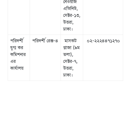
নেওয়াজ
এভিনিউ,
সেক্টর-১৩,
উত্তরা,
ঢাকা।
পরিদর্শী
পরিদর্শী রেঞ্জ-৪
মাসকট
০২-২২২৪৪৭১২৭০
যুগ্ম কর
প্লাজা (৯ম
কমিশনার
তলা),
এর
সেক্টর-৭,
কার্যালয়
উত্তরা,
ঢাকা।