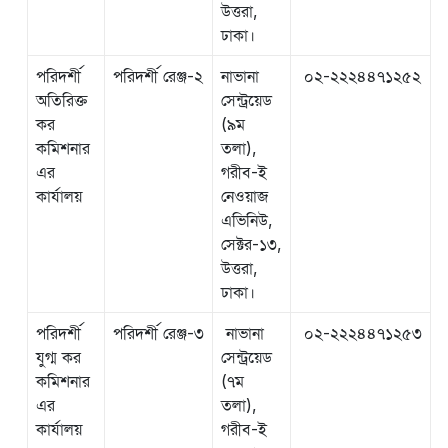
উত্তরা,
ঢাকা।
পরিদর্শী
পরিদর্শী রেঞ্জ-২
নাভানা
০২-২২২৪৪৭১২৫২
অতিরিক্ত
সেন্ট্রয়েড
কর
(৯ম
কমিশনার
তলা),
এর
গরীব-ই
কার্যালয়
নেওয়াজ
এভিনিউ,
সেক্টর-১৩,
উত্তরা,
ঢাকা।
পরিদর্শী
পরিদর্শী
রেঞ্জ-৩
নাভানা
০২-২২২৪৪৭১২৫৩
যুগ্ম কর
সেন্ট্রয়েড
কমিশনার
(৭ম
এর
তলা),
কার্যালয়
গরীব-ই